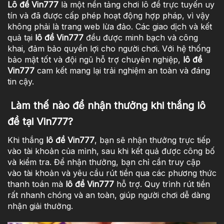
Lô đề Vin777
là một nền tảng chơi lô đề trực tuyến uy
tín và đã được cấp phép hoạt động hợp pháp, vì vậy
không phải là trang web lừa đảo. Các giao dịch và kết
quả tại
lô đề Vin777
đều được minh bạch và công
khai, đảm bảo quyền lợi cho người chơi. Với hệ thống
bảo mật tốt và đội ngũ hỗ trợ chuyên nghiệp,
lô đề
Vin777
cam kết mang lại trải nghiệm an toàn và đáng
tin cậy.
Làm thế nào để nhận thưởng khi thắng lô
đề tại Vin777?
Khi thắng
lô đề Vin777
, bạn sẽ nhận thưởng trực tiếp
vào tài khoản của mình, sau khi kết quả được công bố
và kiểm tra. Để nhận thưởng, bạn chỉ cần truy cập
vào tài khoản và yêu cầu rút tiền qua các phương thức
thanh toán mà
lô đề Vin777
hỗ trợ. Quy trình rút tiền
rất nhanh chóng và an toàn, giúp người chơi dễ dàng
nhận giải thưởng.