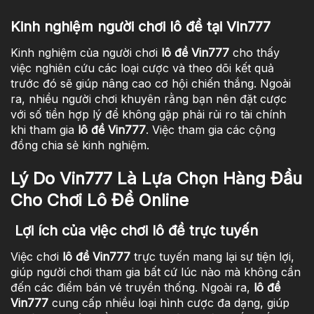
Kinh nghiệm người chơi lô đề tại Vin777
Kinh nghiệm của người chơi
lô đề Vin777
cho thấy
việc nghiên cứu các loại cược và theo dõi kết quả
trước đó sẽ giúp nâng cao cơ hội chiến thắng. Ngoài
ra, nhiều người chơi khuyên rằng bạn nên đặt cược
với số tiền hợp lý để không gặp phải rủi ro tài chính
khi tham gia
lô đề Vin777
. Việc tham gia các cộng
đồng chia sẻ kinh nghiệm.
Lý Do Vin777 Là Lựa Chọn Hàng Đầu
Cho Chơi Lô Đề Online
Lợi ích của việc chơi lô đề trực tuyến
Việc chơi
lô đề Vin777
trực tuyến mang lại sự tiện lợi,
giúp người chơi tham gia bất cứ lúc nào mà không cần
đến các điểm bán vé truyền thống. Ngoài ra,
lô đề
Vin777
cung cấp nhiều loại hình cược đa dạng, giúp