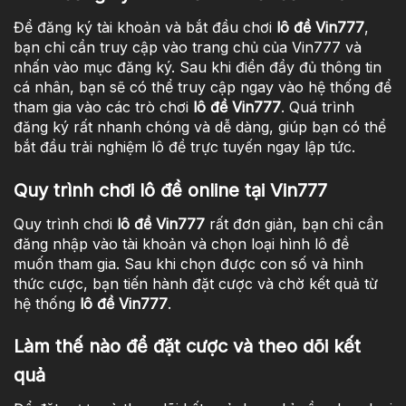
Để đăng ký tài khoản và bắt đầu chơi
lô đề Vin777
,
bạn chỉ cần truy cập vào trang chủ của Vin777 và
nhấn vào mục đăng ký. Sau khi điền đầy đủ thông tin
cá nhân, bạn sẽ có thể truy cập ngay vào hệ thống để
tham gia vào các trò chơi
lô đề Vin777
. Quá trình
đăng ký rất nhanh chóng và dễ dàng, giúp bạn có thể
bắt đầu trải nghiệm lô đề trực tuyến ngay lập tức.
Quy trình chơi lô đề online tại Vin777
Quy trình chơi
lô đề Vin777
rất đơn giản, bạn chỉ cần
đăng nhập vào tài khoản và chọn loại hình lô đề
muốn tham gia. Sau khi chọn được con số và hình
thức cược, bạn tiến hành đặt cược và chờ kết quả từ
hệ thống
lô đề Vin777
.
Làm thế nào để đặt cược và theo dõi kết
quả