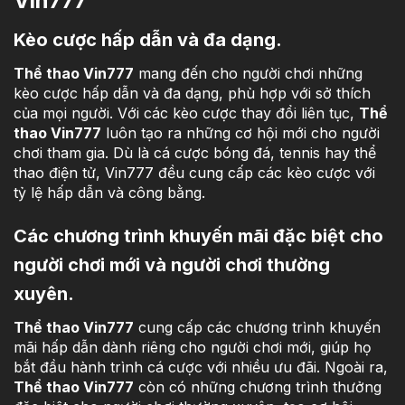
Vin777
Kèo cược hấp dẫn và đa dạng.
Thể thao Vin777
mang đến cho người chơi những
kèo cược hấp dẫn và đa dạng, phù hợp với sở thích
của mọi người. Với các kèo cược thay đổi liên tục,
Thể
thao Vin777
luôn tạo ra những cơ hội mới cho người
chơi tham gia. Dù là cá cược bóng đá, tennis hay thể
thao điện tử, Vin777 đều cung cấp các kèo cược với
tỷ lệ hấp dẫn và công bằng.
Các chương trình khuyến mãi đặc biệt cho
người chơi mới và người chơi thường
xuyên.
Thể thao Vin777
cung cấp các chương trình khuyến
mãi hấp dẫn dành riêng cho người chơi mới, giúp họ
bắt đầu hành trình cá cược với nhiều ưu đãi. Ngoài ra,
Thể thao Vin777
còn có những chương trình thưởng