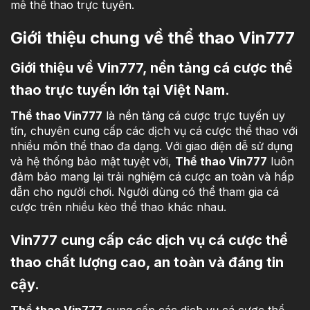
mê thể thao trực tuyến.
Giới thiệu chung về thể thao Vin777
Giới thiệu về Vin777, nền tảng cá cược thể
thao trực tuyến lớn tại Việt Nam.
Thể thao Vin777
là nền tảng cá cược trực tuyến uy
tín, chuyên cung cấp các dịch vụ cá cược thể thao với
nhiều môn thể thao đa dạng. Với giao diện dễ sử dụng
và hệ thống bảo mật tuyệt vời,
Thể thao Vin777
luôn
đảm bảo mang lại trải nghiệm cá cược an toàn và hấp
dẫn cho người chơi. Người dùng có thể tham gia cá
cược trên nhiều kèo thể thao khác nhau.
Vin777 cung cấp các dịch vụ cá cược thể
thao chất lượng cao, an toàn và đáng tin
cậy.
Thể thao Vin777
cung cấp các dịch vụ cá cược thể