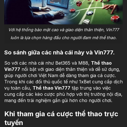
Với hệ thống bảo mật cao và giao diện thân thiện, Vin777
luôn là lựa chọn hàng đầu cho người đam mê thể thao.
So sánh giữa các nhà cái này và Vin777.
So với các nhà cái như Bet365 và M88,
Thể thao
Vin777
nổi bật với giao diện thân thiện và dễ sử dụng,
giúp người chơi Việt Nam dễ dàng tham gia cá cược.
Trong khi các đối thủ quốc tế như 1xBet cung cấp dịch
vụ toàn cầu,
Thể thao Vin777
tập trung vào việc
cung cấp các kèo cược phù hợp với thị trường nội địa,
mang đến trải nghiệm gần gũi hơn cho người chơi.
Khi tham gia cá cược thể thao trực
tuyến