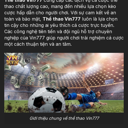
thao chất lượng cao, mang đến nhiều lựa chọn kèo
cược hấp dẫn cho người chơi. Với sự cam kết về an
toàn và bảo mật,
Thể thao Vin777
luôn là lựa chọn
tin cậy cho những ai yêu thích cá cược trực tuyến.
Các công nghệ tiên tiến và đội ngũ hỗ trợ chuyên
nghiệp của Vin777 giúp người chơi trải nghiệm cá cược
một cách thuận tiện và an tâm.
Giới thiệu chung về thể thao Vin777