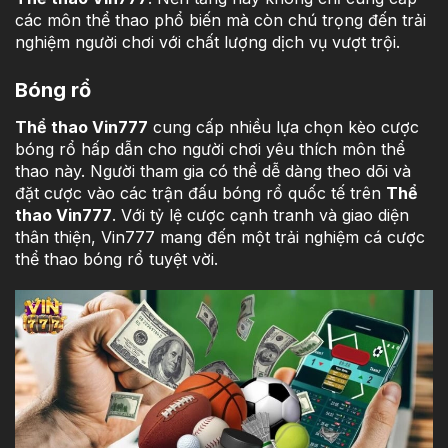
các môn thể thao phổ biến mà còn chú trọng đến trải
nghiệm người chơi với chất lượng dịch vụ vượt trội.
Bóng rổ
Thể thao Vin777
cung cấp nhiều lựa chọn kèo cược
bóng rổ hấp dẫn cho người chơi yêu thích môn thể
thao này. Người tham gia có thể dễ dàng theo dõi và
đặt cược vào các trận đấu bóng rổ quốc tế trên
Thể
thao Vin777
. Với tỷ lệ cược cạnh tranh và giao diện
thân thiện, Vin777 mang đến một trải nghiệm cá cược
thể thao bóng rổ tuyệt vời.