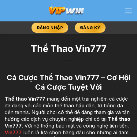
Chuyển
đến
nội
dung
ĐĂNG NHẬP
ĐĂNG KÝ
Thể Thao Vin777
Cá Cược Thể Thao Vin777 – Cơ Hội
Cá Cược Tuyệt Vời
Thể thao Vin777
mang đến một trải nghiệm cá cược
đa dạng với các môn thể thao hấp dẫn, từ bóng đá
đến tennis. Người chơi có thể dễ dàng tham gia và tận
hưởng các dịch vụ chuyên nghiệp chỉ có tại
Thể thao
Vin777
. Với hệ thống bảo mật và công nghệ tiên tiến,
Vin777
luôn là lựa chọn hàng đầu cho những ai đam