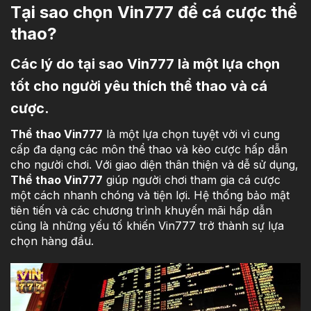
Tại sao chọn Vin777 để cá cược thể
thao?
Các lý do tại sao Vin777 là một lựa chọn
tốt cho người yêu thích thể thao và cá
cược.
Thể thao Vin777
là một lựa chọn tuyệt vời vì cung
cấp đa dạng các môn thể thao và kèo cược hấp dẫn
cho người chơi. Với giao diện thân thiện và dễ sử dụng,
Thể thao Vin777
giúp người chơi tham gia cá cược
một cách nhanh chóng và tiện lợi. Hệ thống bảo mật
tiên tiến và các chương trình khuyến mãi hấp dẫn
cũng là những yếu tố khiến Vin777 trở thành sự lựa
chọn hàng đầu.