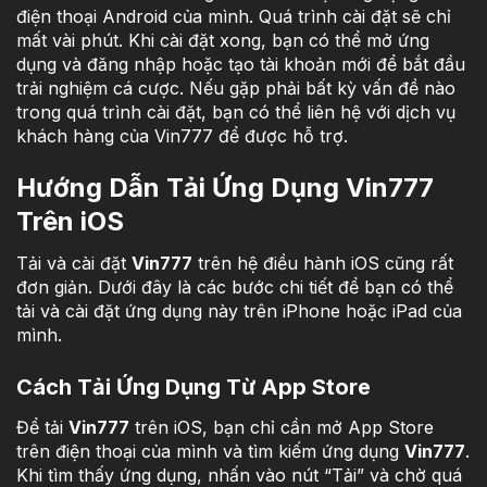
điện thoại Android của mình. Quá trình cài đặt sẽ chỉ
mất vài phút. Khi cài đặt xong, bạn có thể mở ứng
dụng và đăng nhập hoặc tạo tài khoản mới để bắt đầu
trải nghiệm cá cược. Nếu gặp phải bất kỳ vấn đề nào
trong quá trình cài đặt, bạn có thể liên hệ với dịch vụ
khách hàng của Vin777 để được hỗ trợ.
Hướng Dẫn Tải Ứng Dụng Vin777
Trên iOS
Tải và cài đặt
Vin777
trên hệ điều hành iOS cũng rất
đơn giản. Dưới đây là các bước chi tiết để bạn có thể
tải và cài đặt ứng dụng này trên iPhone hoặc iPad của
mình.
Cách Tải Ứng Dụng Từ App Store
Để tải
Vin777
trên iOS, bạn chỉ cần mở App Store
trên điện thoại của mình và tìm kiếm ứng dụng
Vin777
.
Khi tìm thấy ứng dụng, nhấn vào nút “Tải” và chờ quá