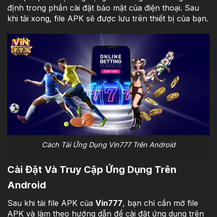
định trong phần cài đặt bảo mật của điện thoại. Sau
khi tải xong, file APK sẽ được lưu trên thiết bị của bạn.
Cách Tải Ứng Dụng Vin777 Trên Android
Cài Đặt Và Truy Cập Ứng Dụng Trên
Android
Sau khi tải file APK của
Vin777
, bạn chỉ cần mở file
APK và làm theo hướng dẫn để cài đặt ứng dụng trên