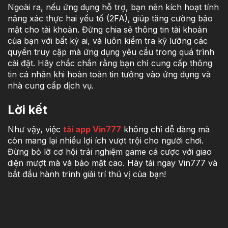
Ngoài ra, nếu ứng dụng hỗ trợ, bạn nên kích hoạt tính
năng xác thực hai yếu tố (2FA), giúp tăng cường bảo
mật cho tài khoản. Đừng chia sẻ thông tin tài khoản
của bạn với bất kỳ ai, và luôn kiểm tra kỹ lưỡng các
quyền truy cập mà ứng dụng yêu cầu trong quá trình
cài đặt. Hãy chắc chắn rằng bạn chỉ cung cấp thông
tin cá nhân khi hoàn toàn tin tưởng vào ứng dụng và
nhà cung cấp dịch vụ.
Lời kết
Như vậy, việc
tải app Vin777
không chỉ dễ dàng mà
còn mang lại nhiều lợi ích vượt trội cho người chơi.
Đừng bỏ lỡ cơ hội trải nghiệm game cá cược với giao
diện mượt mà và bảo mật cao. Hãy tải ngay Vin777 và
bắt đầu hành trình giải trí thú vị của bạn!