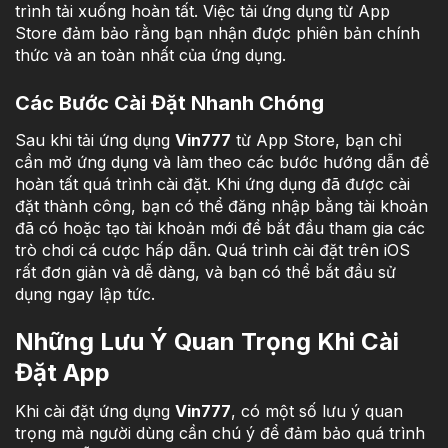
trình tải xuống hoàn tất. Việc tải ứng dụng từ App
Store đảm bảo rằng bạn nhận được phiên bản chính
thức và an toàn nhất của ứng dụng.
Các Bước Cài Đặt Nhanh Chóng
Sau khi tải ứng dụng
Vin777
từ App Store, bạn chỉ
cần mở ứng dụng và làm theo các bước hướng dẫn để
hoàn tất quá trình cài đặt. Khi ứng dụng đã được cài
đặt thành công, bạn có thể đăng nhập bằng tài khoản
đã có hoặc tạo tài khoản mới để bắt đầu tham gia các
trò chơi cá cược hấp dẫn. Quá trình cài đặt trên iOS
rất đơn giản và dễ dàng, và bạn có thể bắt đầu sử
dụng ngay lập tức.
Những Lưu Ý Quan Trọng Khi Cài
Đặt App
Khi cài đặt ứng dụng
Vin777
, có một số lưu ý quan
trọng mà người dùng cần chú ý để đảm bảo quá trình