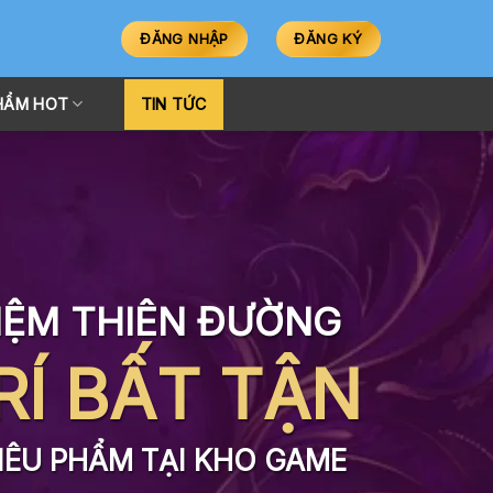
ĐĂNG NHẬP
ĐĂNG KÝ
HẨM HOT
TIN TỨC
IỆM THIÊN ĐƯỜNG
TRÍ BẤT TẬN
SIÊU PHẨM TẠI KHO GAME