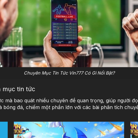
Chuyên Mục Tin Tức Vin777 Có Gì Nổi Bật?
 mục tin tức
ực mà bao quát nhiều chuyên đề quan trọng, giúp người đọc
t là bóng đá, chiếm một phần lớn với các bài phân tích chuy
o với các mẹo chơi và chiến lược hữu ích dành cho người mớ
iệt kê chi tiết, giúp người chơi tối ưu hóa lợi ích khi tham 
g cấp trên Vin777