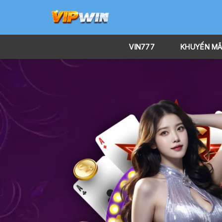
Chuyển
đến
nội
dung
VIN777
KHUYẾN MÃ