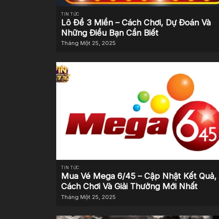
TIN TỨC
Lô Đề 3 Miền – Cách Chơi, Dự Đoán Và
Những Điều Bạn Cần Biết
Tháng Một 25, 2025
Cập Nhật Tin Tức Vin777: N
Với chuyên mục tin tức Vin777, bạn sẽ khô
dung đặc sắc và quan trọng nhất, từ tin t
thể bỏ qua khi bạn ghé thăm Vin777?
Tin tức thể thao và sự kiện bóng đ
Không thể phủ nhận rằng thể thao, đặc biệt
thấy các bài viết phân tích chuyên sâu về c
TIN TỨC
Mua Vé Mega 6/45 – Cập Nhật Kết Quả,
như kết quả. Ngoài ra, những thông tin nó
Cách Chơi Và Giải Thưởng Mới Nhất
cả những điều này không chỉ giúp người ch
Tháng Một 25, 2025
Cập nhật chương trình khuyến mãi