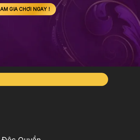
AM GIA CHƠI NGAY !
à Độc Quyền