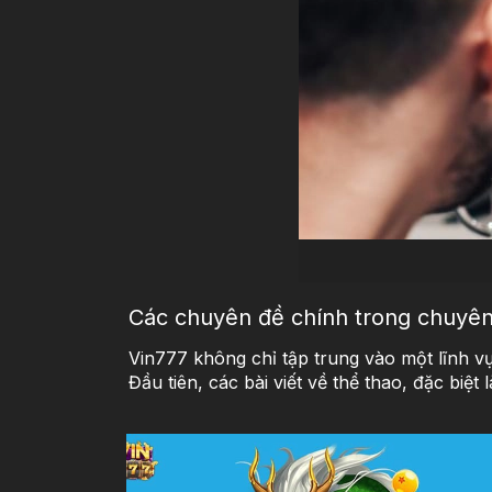
Các chuyên đề chính trong chuyên
Vin777 không chỉ tập trung vào một lĩnh v
Đầu tiên, các bài viết về thể thao, đặc biệ
nhật liên tục. Tiếp đó là chuyên mục casin
chương trình khuyến mãi đặc biệt cũng được l
Điểm mạnh của thông tin được cun