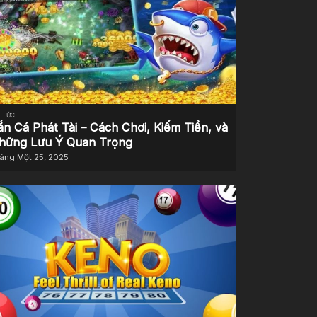
được kiểm duyệt kỹ lưỡng, đảm bảo độ chính
ường cá cược, mang đến cho người đọc những
kém phần chuyên nghiệp, giúp cả người mới
N TỨC
ắn Cá Phát Tài – Cách Chơi, Kiếm Tiền, và
hững Lưu Ý Quan Trọng
áng Một 25, 2025