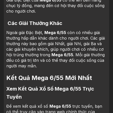
chục tỷ đồng, mang đến cơ hội thay đổi cuộc sống
cho người chơi.
Các Giải Thưởng Khác
Ngoài giải Đặc Biệt,
Mega 6/55
còn có nhiều giải
thưởng hấp dẫn khác dành cho người chơi. Các giải
thưởng này bao gồm giải Nhất, giải Nhì, giải Ba và
các giải khuyến khích, giúp người chơi có nhiều cơ
hội trúng thưởng trong
Mega 6/55
. Mỗi giải thưởng
đều có giá trị lớn và có thể thay đổi cuộc sống của
người may mắn.
Kết Quả Mega 6/55 Mới Nhất
Xem Kết Quả Xổ Số Mega 6/55 Trực
Tuyến
Để xem kết quả xổ số
Mega 6/55
trực tuyến, bạn
có thể truy cập vào trang web chính thức của