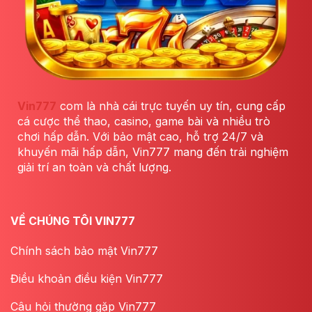
Vin777
com là nhà cái trực tuyến uy tín, cung cấp
cá cược thể thao, casino, game bài và nhiều trò
chơi hấp dẫn. Với bảo mật cao, hỗ trợ 24/7 và
khuyến mãi hấp dẫn, Vin777 mang đến trải nghiệm
giải trí an toàn và chất lượng.
VỀ CHÚNG TÔI VIN777
Chính sách bảo mật Vin777
Điều khoản điều kiện Vin777
Câu hỏi thường gặp Vin777