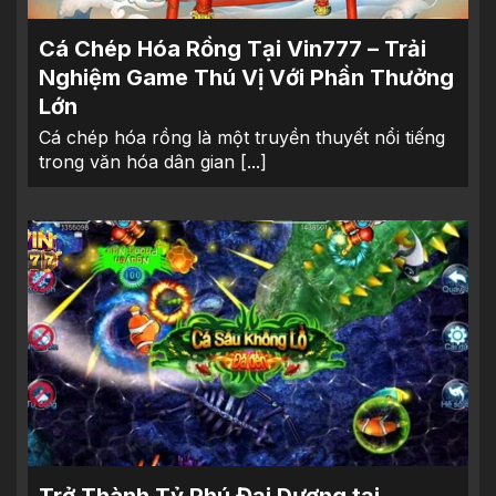
Cá Chép Hóa Rồng Tại Vin777 – Trải
Nghiệm Game Thú Vị Với Phần Thưởng
Lớn
Cá chép hóa rồng là một truyền thuyết nổi tiếng
trong văn hóa dân gian [...]