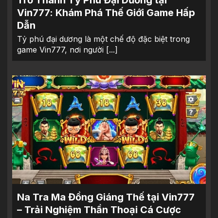
Trở Thành Tỷ Phú Đại Dương tại
Vin777: Khám Phá Thế Giới Game Hấp
Dẫn
Tỷ phú đại dương là một chế độ đặc biệt trong
game Vin777, nơi người [...]
Na Tra Ma Đồng Giáng Thế tại Vin777
– Trải Nghiệm Thần Thoại Cá Cược