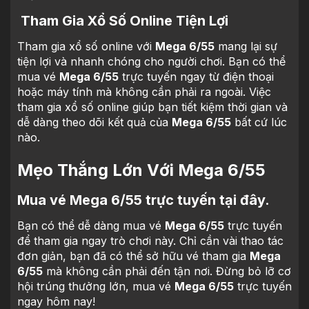
Tham Gia Xổ Số Online Tiện Lợi
Tham gia xổ số online với
Mega 6/55
mang lại sự
tiện lợi và nhanh chóng cho người chơi. Bạn có thể
mua vé
Mega 6/55
trực tuyến ngay từ điện thoại
hoặc máy tính mà không cần phải ra ngoài. Việc
tham gia xổ số online giúp bạn tiết kiệm thời gian và
dễ dàng theo dõi kết quả của
Mega 6/55
bất cứ lúc
nào.
Mẹo Thắng Lớn Với Mega 6/55
Mua vé Mega 6/55 trực tuyến tại đây.
Bạn có thể dễ dàng mua vé
Mega 6/55
trực tuyến
để tham gia ngay trò chơi này. Chỉ cần vài thao tác
đơn giản, bạn đã có thể sở hữu vé tham gia
Mega
6/55
mà không cần phải đến tận nơi. Đừng bỏ lỡ cơ
hội trúng thưởng lớn, mua vé
Mega 6/55
trực tuyến
ngay hôm nay!