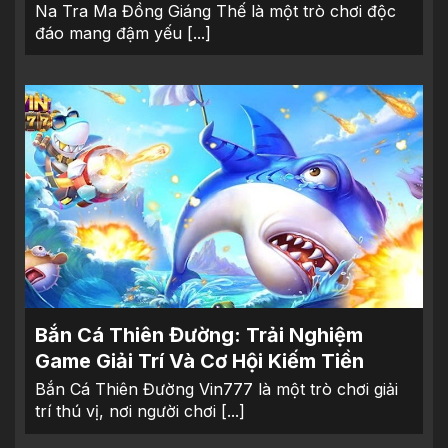
Na Tra Ma Đồng Giáng Thế là một trò chơi độc
đáo mang đậm yếu [...]
Bắn Cá Thiên Đường: Trải Nghiệm
Game Giải Trí Và Cơ Hội Kiếm Tiền
Bắn Cá Thiên Đường Vin777 là một trò chơi giải
trí thú vị, nơi người chơi [...]