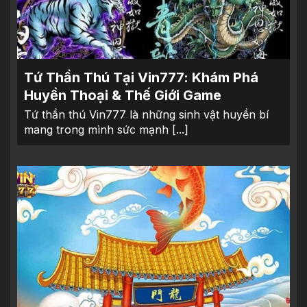
Tứ Thần Thú Tại Vin777: Khám Phá
Huyền Thoại & Thế Giới Game
Tứ thần thú Vin777 là những sinh vật huyền bí
mang trong mình sức mạnh [...]