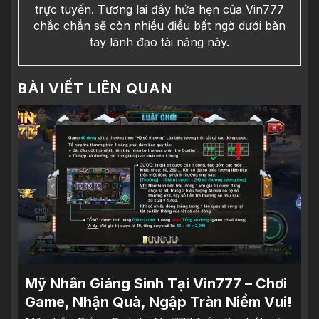
trực tuyến. Tương lai đầy hứa hẹn của Vin777
chắc chắn sẽ còn nhiều điều bất ngờ dưới bàn
tay lãnh đạo tài năng này.
BÀI VIẾT LIÊN QUAN
Mỹ Nhân Giáng Sinh Tại Vin777 – Chơi
Game, Nhận Quà, Ngập Tràn Niềm Vui!