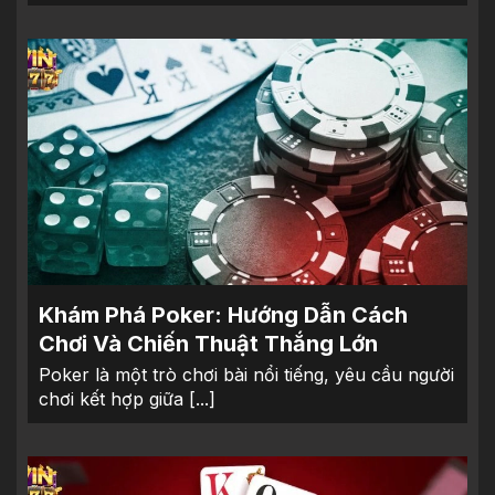
Khám Phá Poker: Hướng Dẫn Cách
Chơi Và Chiến Thuật Thắng Lớn
Poker là một trò chơi bài nổi tiếng, yêu cầu người
chơi kết hợp giữa [...]