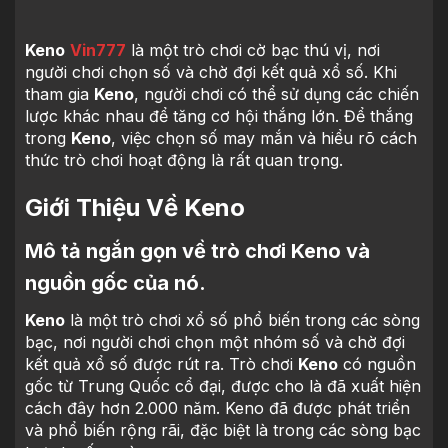
Keno
Vin777
là một trò chơi cờ bạc thú vị, nơi
người chơi chọn số và chờ đợi kết quả xổ số. Khi
tham gia
Keno
, người chơi có thể sử dụng các chiến
lược khác nhau để tăng cơ hội thắng lớn. Để thắng
trong
Keno
, việc chọn số may mắn và hiểu rõ cách
thức trò chơi hoạt động là rất quan trọng.
Giới Thiệu Về Keno
Mô tả ngắn gọn về trò chơi Keno và
nguồn gốc của nó.
Keno
là một trò chơi xổ số phổ biến trong các sòng
bạc, nơi người chơi chọn một nhóm số và chờ đợi
kết quả xổ số được rút ra. Trò chơi
Keno
có nguồn
gốc từ Trung Quốc cổ đại, được cho là đã xuất hiện
cách đây hơn 2.000 năm. Keno đã được phát triển
và phổ biến rộng rãi, đặc biệt là trong các sòng bạc