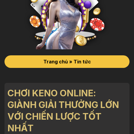
Trang chủ
»
Tin tức
CHƠI KENO ONLINE:
GIÀNH GIẢI THƯỞNG LỚN
VỚI CHIẾN LƯỢC TỐT
NHẤT