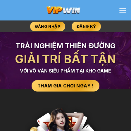
Chuyển
đến
nội
dung
ĐĂNG NHẬP
ĐĂNG KÝ
TRẢI NGHIỆM THIÊN ĐƯỜNG
GIẢI TRÍ BẤT TẬN
VỚI VÔ VÀN SIÊU PHẨM TẠI KHO GAME
THAM GIA CHƠI NGAY !