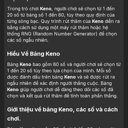
Trong trò chơi
Keno
, người chơi sẽ chọn từ 1 đến
20 số từ bảng số 1 đến 80, tùy theo quy định của
từng sòng bạc. Quy trình rút thăm của
Keno
diễn ra
bằng cách sử dụng một máy rút thăm hoặc hệ
thống RNG (Random Number Generator) để chọn
các số ngẫu nhiên.
Hiểu Về Bảng Keno
Bảng
Keno
bao gồm 80 số và người chơi sẽ chọn từ
1 đến 20 số tùy theo lựa chọn của mình. Mỗi số
được đánh dấu trên bảng
Keno
và sẽ được rút ra
ngẫu nhiên để xác định người thắng cuộc. Bảng
Keno
giúp người chơi dễ dàng theo dõi các số đã
chọn và kết quả rút thăm để tính toán phần thắng.
Giới thiệu về bảng Keno, các số và cách
chơi.