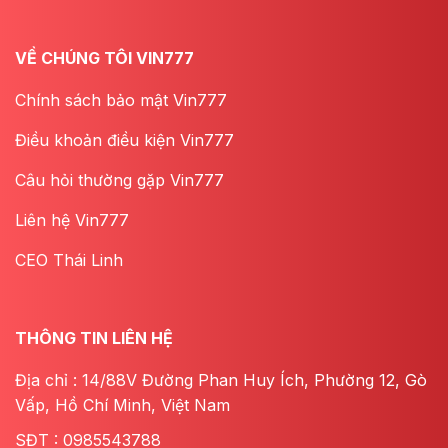
VỀ CHÚNG TÔI VIN777
Chính sách bảo mật Vin777
Điều khoản điều kiện Vin777
Câu hỏi thường gặp Vin777
Liên hệ Vin777
CEO Thái Linh
THÔNG TIN LIÊN HỆ
Địa chỉ : 14/88V Đường Phan Huy Ích, Phường 12, Gò
Vấp, Hồ Chí Minh, Việt Nam
SĐT : 0985543788