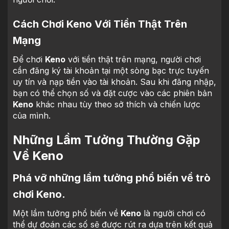
Cách Chơi Keno Với Tiền Thật Trên
Mạng
Để chơi
Keno
với tiền thật trên mạng, người chơi
cần đăng ký tài khoản tại một sòng bạc trực tuyến
uy tín và nạp tiền vào tài khoản. Sau khi đăng nhập,
bạn có thể chọn số và đặt cược vào các phiên bản
Keno
khác nhau tùy theo sở thích và chiến lược
của mình.
Những Lầm Tưởng Thường Gặp
Về Keno
Phá vỡ những lầm tưởng phổ biến về trò
chơi Keno.
Một lầm tưởng phổ biến về
Keno
là người chơi có
thể dự đoán các số sẽ được rút ra dựa trên kết quả