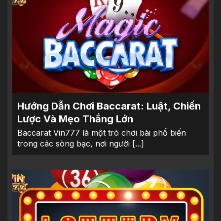
Hướng Dẫn Chơi Baccarat: Luật, Chiến
Lược Và Mẹo Thắng Lớn
Baccarat Vin777 là một trò chơi bài phổ biến
trong các sòng bạc, nơi người [...]