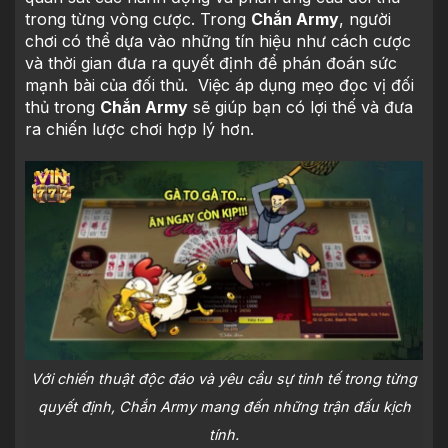
trong từng vòng cược. Trong
Chắn Army
, người
chơi có thể dựa vào những tín hiệu như cách cược
và thời gian đưa ra quyết định để phán đoán sức
mạnh bài của đối thủ. Việc áp dụng mẹo đọc vị đối
thủ trong
Chắn Army
sẽ giúp bạn có lợi thế và đưa
ra chiến lược chơi hợp lý hơn.
Với chiến thuật độc đáo và yêu cầu sự tinh tế trong từng
quyết định, Chắn Army mang đến những trận đấu kịch
tính.