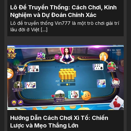
Lô Đề Truyền Thống: Cách Chơi, Kinh
Nghiệm và Dự Đoán Chính Xác
Lô đề truyền thống Vin777 là một trò chơi giải trí
lâu đời ở Việt [...]
Hướng Dẫn Cách Chơi Xì Tố: Chiến
Lược và Mẹo Thắng Lớn