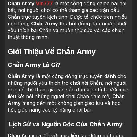
Chắn Army
Vin777
là một cộng đồng game bài nổi
bật, nơi người chơi có thể tham gia các trận đấu
Chắn trực tuyến kịch tính. Được tổ chức trên nhiều
nền tảng,
Chắn Army
thu hút đông đảo người chơi
yêu thích bài Chắn và muốn thử sức với các chiến
thuật thông minh.
Giới Thiệu Về Chắn Army
Chắn Army Là Gì?
Chắn Army
là một cộng đồng trực tuyến dành cho
những người yêu thích trò chơi bài Chắn, nơi người
chơi có thể tham gia các ván đấu kịch tính. Với mục
tiêu kết nối những người chơi Chắn đam mê,
Chắn
Army
mang đến một không gian giao lưu và học
hỏi, giúp nâng cao kỹ năng chơi bài.
Lịch Sử và Nguồn Gốc Của Chắn Army
Chắn Army
ra đời với mục tiêu tạo dựng một cộng