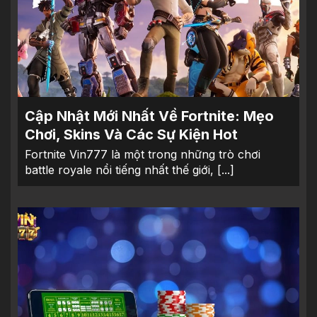
Cập Nhật Mới Nhất Về Fortnite: Mẹo
Chơi, Skins Và Các Sự Kiện Hot
Fortnite Vin777 là một trong những trò chơi
battle royale nổi tiếng nhất thế giới, [...]