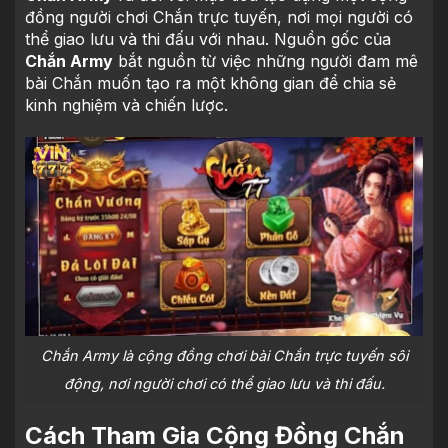
đồng người chơi Chắn trực tuyến, nơi mọi người có
thể giao lưu và thi đấu với nhau. Nguồn gốc của
Chắn Army
bắt nguồn từ việc những người đam mê
bài Chắn muốn tạo ra một không gian để chia sẻ
kinh nghiệm và chiến lược.
Chắn Army là cộng đồng chơi bài Chắn trực tuyến sôi
động, nơi người chơi có thể giao lưu và thi đấu.
Cách Tham Gia Cộng Đồng Chắn