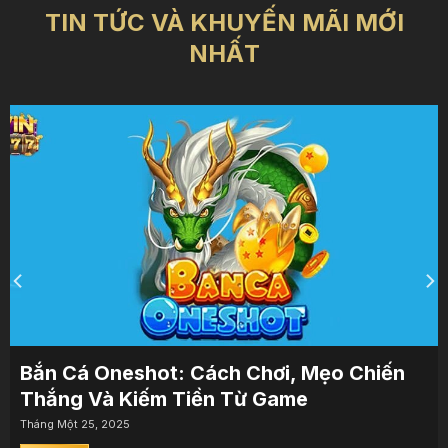
TIN TỨC VÀ KHUYẾN MÃI MỚI
NHẤT
Bắn Cá Oneshot: Cách Chơi, Mẹo Chiến
Thắng Và Kiếm Tiền Từ Game
Tháng Một 25, 2025