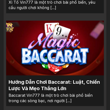
Xì Tố Vin777 là một trò chơi bài phổ biến, yêu
cầu người chơi không [...]
Hướng Dẫn Chơi Baccarat: Luật, Chiến
Lược Và Mẹo Thắng Lớn
Baccarat Vin777 là một trò chơi bài phổ biến
trong các sòng bạc, nơi người [...]