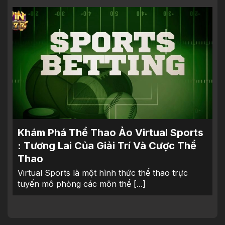
Khám Phá Thể Thao Ảo Virtual Sports
: Tương Lai Của Giải Trí Và Cược Thể
Thao
Virtual Sports là một hình thức thể thao trực
tuyến mô phỏng các môn thể [...]