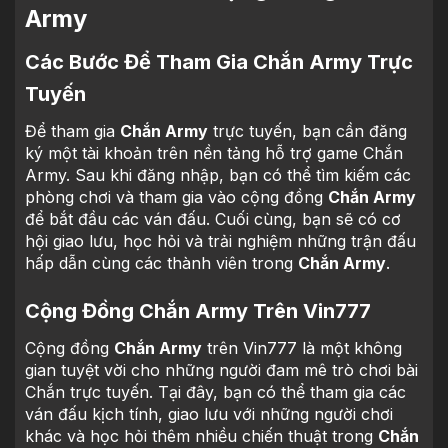
Army
Các Bước Để Tham Gia Chắn Army Trực
Tuyến
Để tham gia
Chắn Army
trực tuyến, bạn cần đăng
ký một tài khoản trên nền tảng hỗ trợ game Chắn
Army. Sau khi đăng nhập, bạn có thể tìm kiếm các
phòng chơi và tham gia vào cộng đồng
Chắn Army
để bắt đầu các ván đấu. Cuối cùng, bạn sẽ có cơ
hội giao lưu, học hỏi và trải nghiệm những trận đấu
hấp dẫn cùng các thành viên trong
Chắn Army
.
Cộng Đồng Chắn Army Trên Vin777
Cộng đồng
Chắn Army
trên Vin777 là một không
gian tuyệt vời cho những người đam mê trò chơi bài
Chắn trực tuyến. Tại đây, bạn có thể tham gia các
ván đấu kịch tính, giao lưu với những người chơi
khác và học hỏi thêm nhiều chiến thuật trong
Chắn