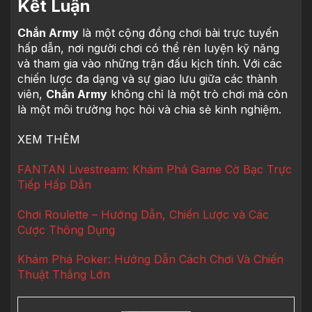
Kết Luận
Chắn Army
là một cộng đồng chơi bài trực tuyến
hấp dẫn, nơi người chơi có thể rèn luyện kỹ năng
và tham gia vào những trận đấu kịch tính. Với các
chiến lược đa dạng và sự giao lưu giữa các thành
viên,
Chắn Army
không chỉ là một trò chơi mà còn
là một môi trường học hỏi và chia sẻ kinh nghiệm.
XEM THÊM
FANTAN Livestream: Khám Phá Game Cờ Bạc Trực
Tiếp Hấp Dẫn
Chơi Roulette – Hướng Dẫn, Chiến Lược và Các
Cược Thông Dụng
Khám Phá Poker: Hướng Dẫn Cách Chơi Và Chiến
Thuật Thắng Lớn