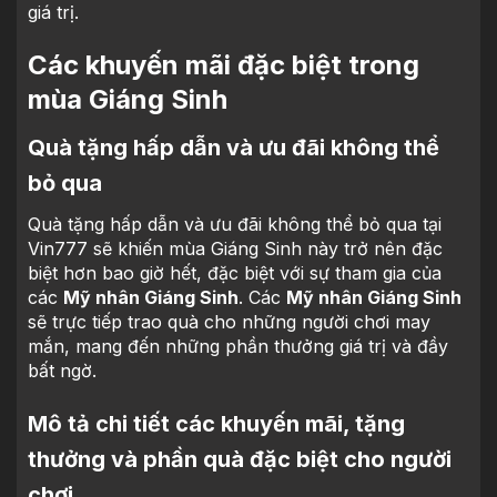
giá trị.
Các khuyến mãi đặc biệt trong
mùa Giáng Sinh
Quà tặng hấp dẫn và ưu đãi không thể
bỏ qua
Quà tặng hấp dẫn và ưu đãi không thể bỏ qua tại
Vin777 sẽ khiến mùa Giáng Sinh này trở nên đặc
biệt hơn bao giờ hết, đặc biệt với sự tham gia của
các
Mỹ nhân Giáng Sinh
. Các
Mỹ nhân Giáng Sinh
sẽ trực tiếp trao quà cho những người chơi may
mắn, mang đến những phần thưởng giá trị và đầy
bất ngờ.
Mô tả chi tiết các khuyến mãi, tặng
thưởng và phần quà đặc biệt cho người
chơi.