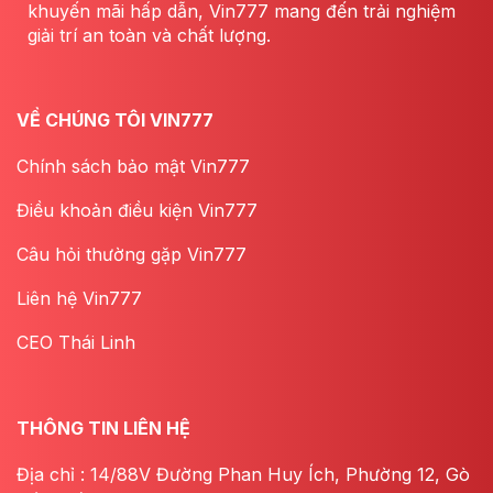
khuyến mãi hấp dẫn, Vin777 mang đến trải nghiệm
giải trí an toàn và chất lượng.
VỀ CHÚNG TÔI VIN777
Chính sách bảo mật Vin777
Điều khoản điều kiện Vin777
Câu hỏi thường gặp Vin777
Liên hệ Vin777
CEO Thái Linh
THÔNG TIN LIÊN HỆ
Địa chỉ : 14/88V Đường Phan Huy Ích, Phường 12, Gò