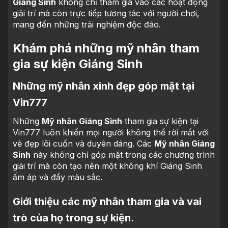
Giáng Sinh
không chỉ tham gia vào các hoạt động
giải trí mà còn trực tiếp tương tác với người chơi,
mang đến những trải nghiệm độc đáo.
Khám phá những mỹ nhân tham
gia sự kiện Giáng Sinh
Những mỹ nhân xinh đẹp góp mặt tại
Vin777
Những
Mỹ nhân Giáng Sinh
tham gia sự kiện tại
Vin777 luôn khiến mọi người không thể rời mắt với
vẻ đẹp lôi cuốn và duyên dáng. Các
Mỹ nhân Giáng
Sinh
này không chỉ góp mặt trong các chương trình
giải trí mà còn tạo nên một không khí Giáng Sinh
ấm áp và đầy màu sắc.
Giới thiệu các mỹ nhân tham gia và vai
trò của họ trong sự kiện.