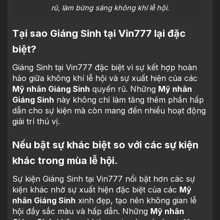
rũ, làm bừng sáng không khí lễ hội.
Tại sao Giáng Sinh tại Vin777 lại đặc
biệt?
Giáng Sinh tại Vin777 đặc biệt vì sự kết hợp hoàn
hảo giữa không khí lễ hội và sự xuất hiện của các
Mỹ nhân Giáng Sinh
quyến rũ. Những
Mỹ nhân
Giáng Sinh
này không chỉ làm tăng thêm phần hấp
dẫn cho sự kiện mà còn mang đến nhiều hoạt động
giải trí thú vị.
Nếu bật sự khác biệt so với các sự kiện
khác trong mùa lễ hội.
Sự kiện Giáng Sinh tại Vin777 nổi bật hơn các sự
kiện khác nhờ sự xuất hiện đặc biệt của các
Mỹ
nhân Giáng Sinh
xinh đẹp, tạo nên không gian lễ
hội đầy sắc màu và hấp dẫn. Những
Mỹ nhân