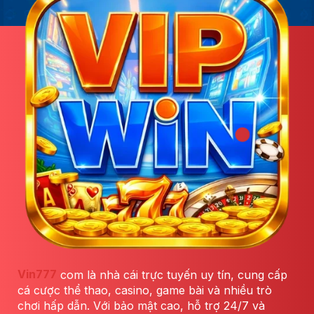
Vin777
com là nhà cái trực tuyến uy tín, cung cấp
cá cược thể thao, casino, game bài và nhiều trò
chơi hấp dẫn. Với bảo mật cao, hỗ trợ 24/7 và