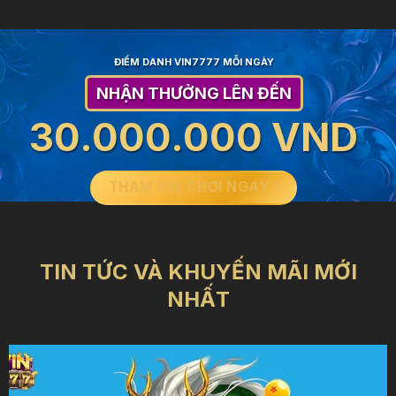
ĐIỂM DANH VIN7777 MỖI NGÀY
NHẬN THƯỞNG LÊN ĐẾN
30.000.000 VND
THAM GIA CHƠI NGAY !
TIN TỨC VÀ KHUYẾN MÃI MỚI
NHẤT