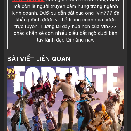
mà còn là người truyền cảm hứng trong ngành
kinh doanh. Dưới sự dẫn dắt của ông, Vin777 đã
khẳng định được vị thế trong ngành cá cược
trực tuyến. Tương lai đầy hứa hẹn của Vin777
chắc chắn sẽ còn nhiều điều bất ngờ dưới bàn
tay lãnh đạo tài năng này.
BÀI VIẾT LIÊN QUAN